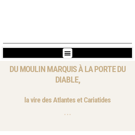
DU MOULIN MARQUIS
À LA PORTE DU
DIABLE,
la vire des Atlantes et Cariatides
• • •