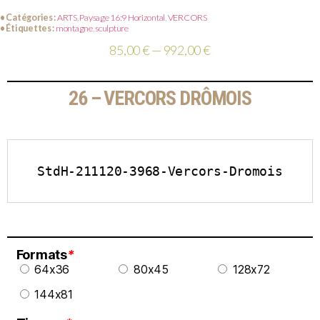
• Catégories :
ARTS
,
Paysage 16:9 Horizontal
,
VERCORS
• Étiquettes :
montagne
,
sculpture
85,00 € — 992,00 €
26 – VERCORS DRÔMOIS
StdH-211120-3968-Vercors-Dromois
Formats
*
64x36
80x45
128x72
144x81