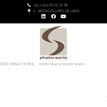
+33 670 52 37 38
Tél :
38250 VILLARD DE LANS
F –
DÉCORATIONS Intérieurs/extérieurs