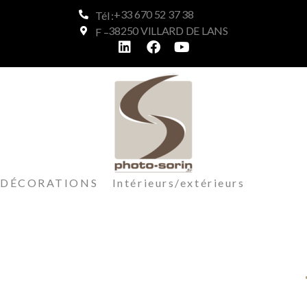
+33 670 52 37 38
Tél :
38250 VILLARD DE LANS
F –
DÉCORATIONS Intérieurs/extérieurs