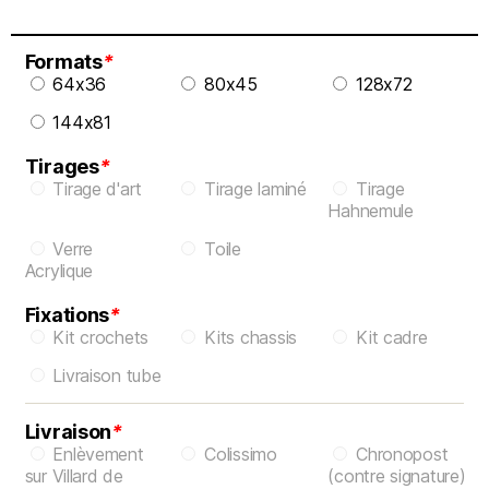
Formats
*
64x36
80x45
128x72
144x81
Tirages
*
Tirage d'art
Tirage laminé
Tirage
Hahnemule
Verre
Toile
Acrylique
Fixations
*
Kit crochets
Kits chassis
Kit cadre
Livraison tube
Livraison
*
Enlèvement
Colissimo
Chronopost
sur Villard de
(contre signature)