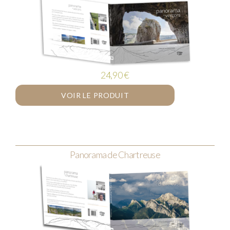
PAYS D'EUROPE
RÉGIONS FR
SOCIAL
SPORTS
24,90
€
VERCORS
VOIR LE PRODUIT
Panorama de Chartreuse