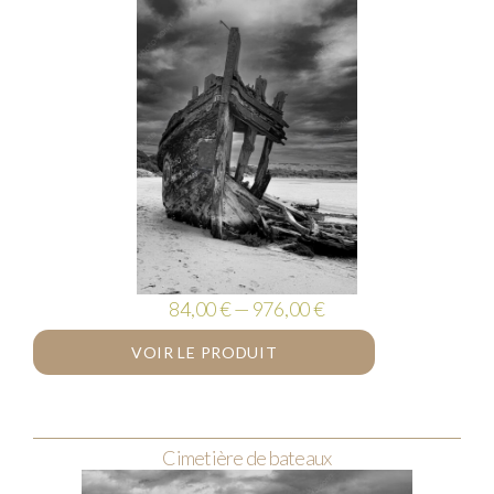
84,00 € — 976,00 €
VOIR LE PRODUIT
Cimetière de bateaux