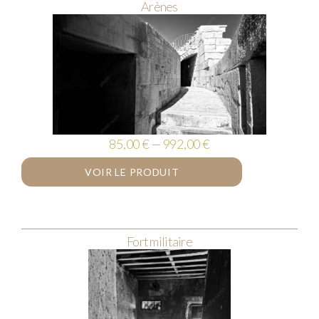
Arènes
85,00 € — 992,00 €
VOIR LE PRODUIT
Fort militaire