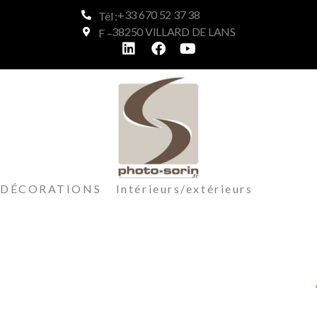
+33 670 52 37 38
Tél :
38250 VILLARD DE LANS
F –
DÉCORATIONS Intérieurs/extérieurs