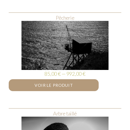
Pêcherie
85,00 € — 992,00 €
VOIR LE PRODUIT
Arbre taillé