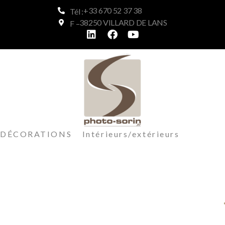
+33 670 52 37 38
Tél :
38250 VILLARD DE LANS
F –
DÉCORATIONS Intérieurs/extérieurs