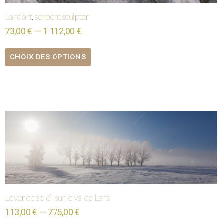
Land’art, serpent sculpter
73,00 € — 1 112,00 €
CHOIX DES OPTIONS
Lever de soleil sur le val de Lans
113,00 € — 775,00 €