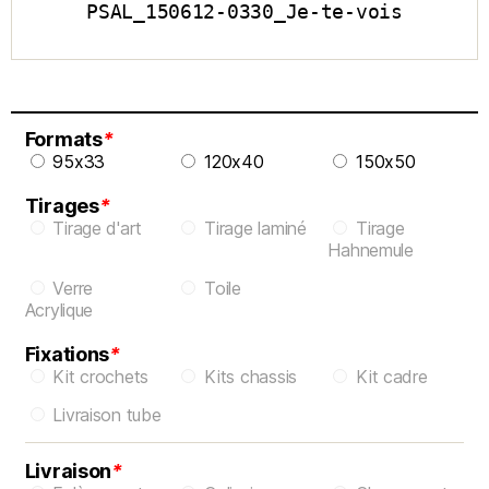
PSAL_150612-0330_Je-te-vois
Formats
*
95x33
120x40
150x50
Tirages
*
Tirage d'art
Tirage laminé
Tirage
Hahnemule
Verre
Toile
Acrylique
Fixations
*
Kit crochets
Kits chassis
Kit cadre
Livraison tube
Livraison
*