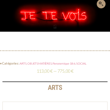
• Catégories :
ARTS
,
OBJETS MATIÈRES
,
Panoramique 18:6
,
SOCIAL
113,00 € — 775,00 €
ARTS