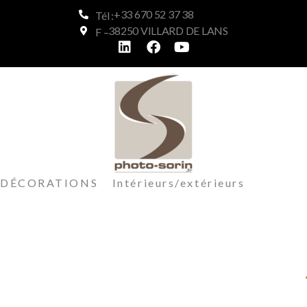
+33 670 52 37 38
Tél :
38250 VILLARD DE LANS
F –
DÉCORATIONS Intérieurs/extérieurs