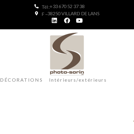
+33 670 52 37 38
Tél :
38250 VILLARD DE LANS
F –
DÉCORATIONS Intérieurs/extérieurs