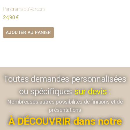
Panorama du Vercors
24,90
€
AJOUTER AU PANIER
Toutes demandes personnalisées
ou spécifiques
sur devis :
Nombreuses autres possibilités de finitions et de
présentations
À DÉCOUVRIR dans notre