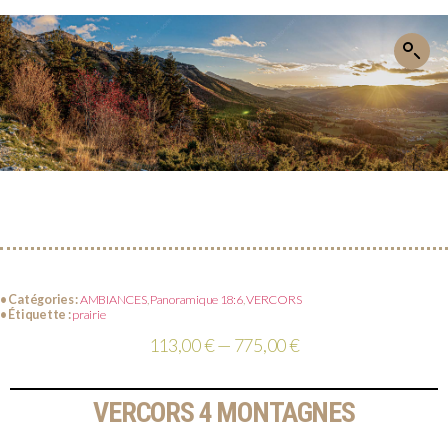
• Catégories :
AMBIANCES
,
Panoramique 18:6
,
VERCORS
• Étiquette :
prairie
113,00 € — 775,00 €
VERCORS 4 MONTAGNES