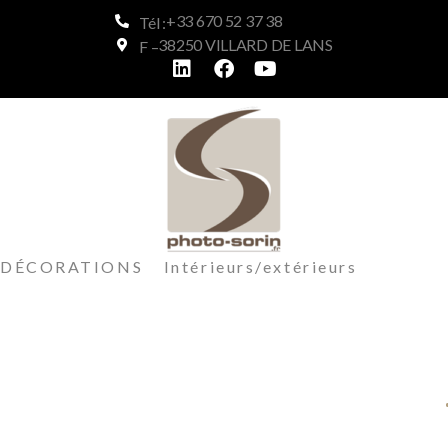
+33 670 52 37 38
Tél :
38250 VILLARD DE LANS
F –
DÉCORATIONS Intérieurs/extérieurs