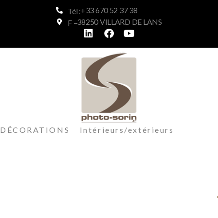
+33 670 52 37 38
Tél :
38250 VILLARD DE LANS
F –
DÉCORATIONS Intérieurs/extérieurs