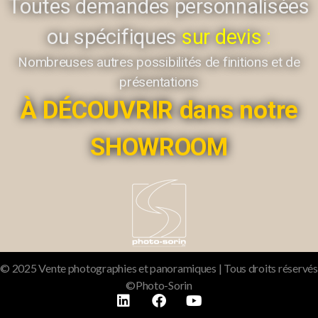
Toutes demandes personnalisées
ou spécifiques
sur devis :
Nombreuses autres possibilités de finitions et de
présentations
À DÉCOUVRIR dans notre
SHOWROOM
© 2025 Vente photographies et panoramiques | Tous droits réservés
©Photo-Sorin