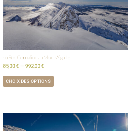
du Roc Cornafion au Mont-Aiguille
85,00 € — 992,00 €
CHOIX DES OPTIONS