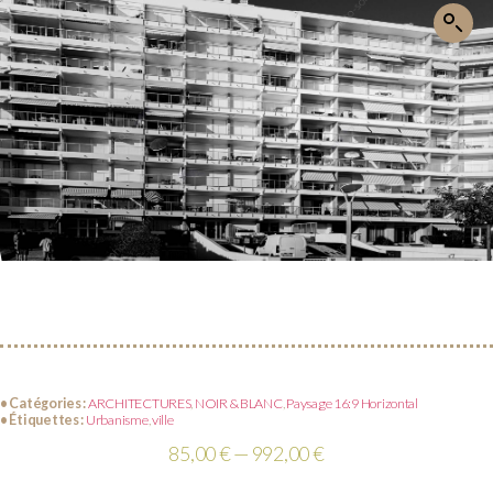
• Catégories :
ARCHITECTURES
,
NOIR & BLANC
,
Paysage 16:9 Horizontal
• Étiquettes :
Urbanisme
,
ville
85,00 € — 992,00 €