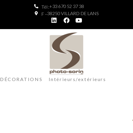
+33 670 52 37 38
Tél :
38250 VILLARD DE LANS
F –
DÉCORATIONS Intérieurs/extérieurs