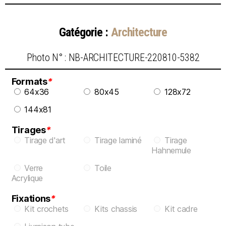
Gatégorie :
Architecture
Photo N° : NB-ARCHITECTURE-220810-5382
Formats
*
64x36
80x45
128x72
144x81
Tirages
*
Tirage d'art
Tirage laminé
Tirage
Hahnemule
Verre
Toile
Acrylique
Fixations
*
Kit crochets
Kits chassis
Kit cadre