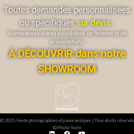
Toutes demandes personnalisées
ou spécifiques
sur devis :
Nombreuses autres possibilités de finitions et de
présentations
À DÉCOUVRIR dans notre
SHOWROOM
© 2025 Vente photographies et panoramiques | Tous droits réservés
©Photo-Sorin