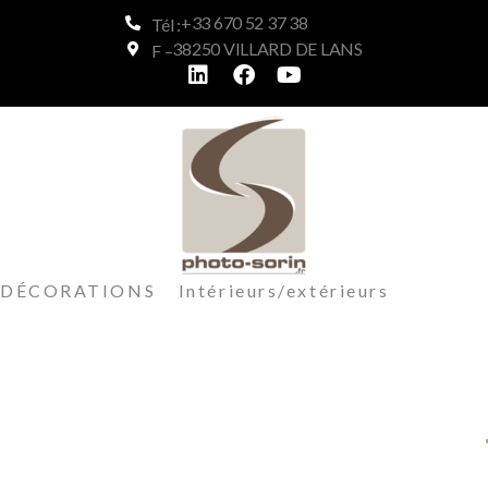
+33 670 52 37 38
Tél :
38250 VILLARD DE LANS
F –
DÉCORATIONS Intérieurs/extérieurs