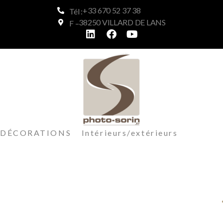
+33 670 52 37 38
Tél :
38250 VILLARD DE LANS
F –
DÉCORATIONS Intérieurs/extérieurs