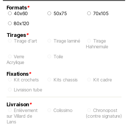
Formats
*
40x60
50x75
70x105
80x120
Tirages
*
Tirage d'art
Tirage laminé
Tirage
Hahnemule
Verre
Toile
Acrylique
Fixations
*
Kit crochets
Kits chassis
Kit cadre
Livraison tube
Livraison
*
Enlèvement
Colissimo
Chronopost
sur Villard de
(contre signature)
Lans