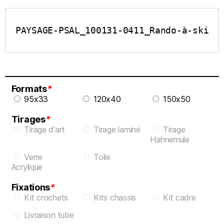
PAYSAGE-PSAL_100131-0411_Rando-à-ski
Formats
*
95x33
120x40
150x50
Tirages
*
Tirage d'art
Tirage laminé
Tirage
Hahnemule
Verre
Toile
Acrylique
Fixations
*
Kit crochets
Kits chassis
Kit cadre
Livraison tube