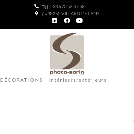
+33 670 52 37 38
Tél :
38250 VILLARD DE LANS
F –
DÉCORATIONS Intérieurs/extérieurs