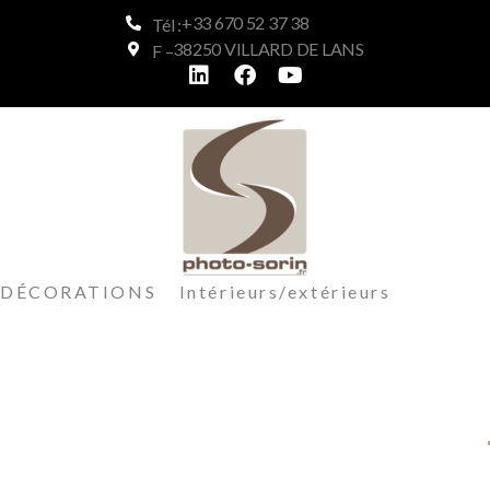
+33 670 52 37 38
Tél :
38250 VILLARD DE LANS
F –
DÉCORATIONS Intérieurs/extérieurs