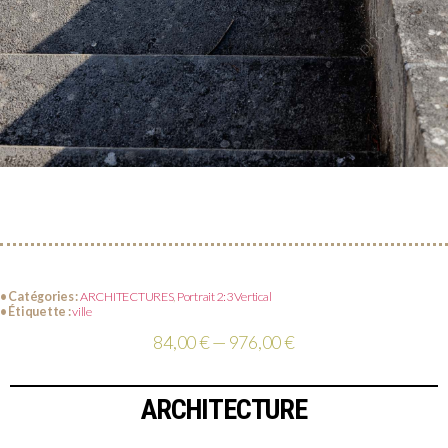
• Catégories :
ARCHITECTURES
,
Portrait 2:3 Vertical
• Étiquette :
ville
84,00 € — 976,00 €
ARCHITECTURE