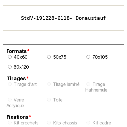
StdV-191228-6118- Donaustauf
Formats
*
40x60
50x75
70x105
80x120
Tirages
*
Tirage d'art
Tirage laminé
Tirage
Hahnemule
Verre
Toile
Acrylique
Fixations
*
Kit crochets
Kits chassis
Kit cadre