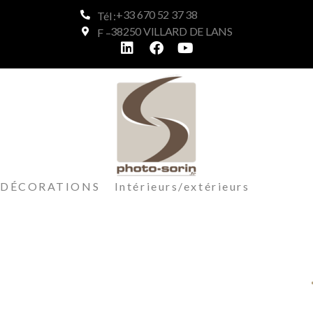
+33 670 52 37 38
Tél :
38250 VILLARD DE LANS
F –
DÉCORATIONS Intérieurs/extérieurs