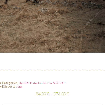
• Catégories :
NATURE
,
Portrait 2:3 Vertical
,
VERCORS
• Étiquette :
forêt
84,00 € — 976,00 €