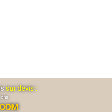
es
sur devis :
tions
ROOM